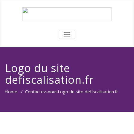
TOGGLE
NAVIGATION
Logo du site
defiscalisation.fr
Home
/
Contactez-nous
Logo du site defiscalisation.fr